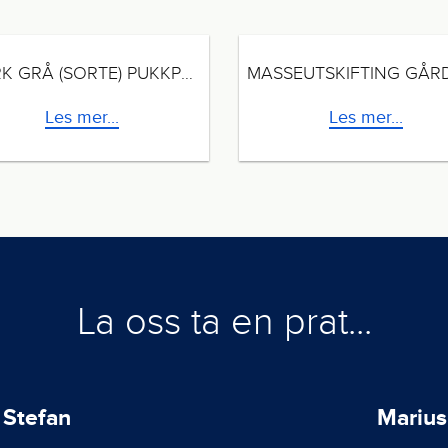
MØRK GRÅ (SORTE) PUKKPRODUKTER
Les mer...
Les mer...
La oss ta en prat...
Stefan
Marius