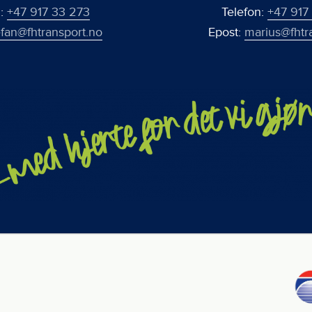
n:
+47 917 33 273
Telefon:
+47 917
efan@fhtransport.no
Epost:
marius@fhtr