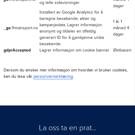
Navn
Beskrivelse
kirby_session
Lagrer informasjon om en
www.fhtransport.no
brukersesjon.
Brukes av Google Analytics for å lag
ga
.fhtransport.no
og telle sidevisninger.
Installert av Google Analytics for å
beregne besøkende, økter og
kampanjedata. Lagrer informasjon
_ga
.fhtransport.no
anonymt og tildeler en tilfeldig
generert ID for å gjenkjenne unike
besøkende.
gdprAccepted
Lagrer informasjon om cookie banne
Dersom du ønsker mer informasjon om hvordan vi bruke
La oss ta en prat...
kan du lese vår
personvernerklæring
.